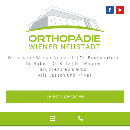
Orthopädie Wiener Neustadt
|
Dr. Baumgartner
|
Dr. Rabel
|
Dr. Stitz
|
Dr. Wagner
|
Gruppenpraxis GmbH
Alle Kassen und Privat
TERMIN ABSAGEN