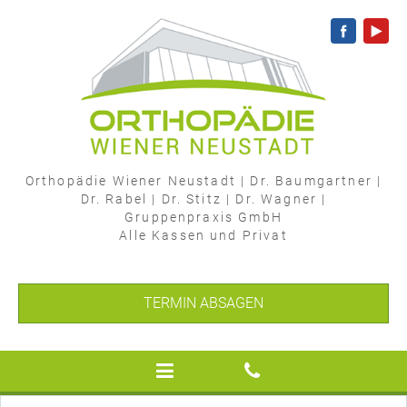
Orthopädie Wiener Neustadt
|
Dr. Baumgartner
|
Dr. Rabel
|
Dr. Stitz
|
Dr. Wagner
|
Gruppenpraxis GmbH
Alle Kassen und Privat
TERMIN ABSAGEN