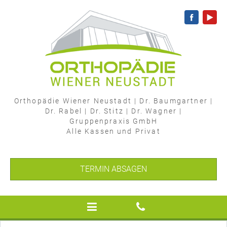
Orthopädie Wiener Neustadt
|
Dr. Baumgartner
|
Dr. Rabel
|
Dr. Stitz
|
Dr. Wagner
|
Gruppenpraxis GmbH
Alle Kassen und Privat
TERMIN ABSAGEN